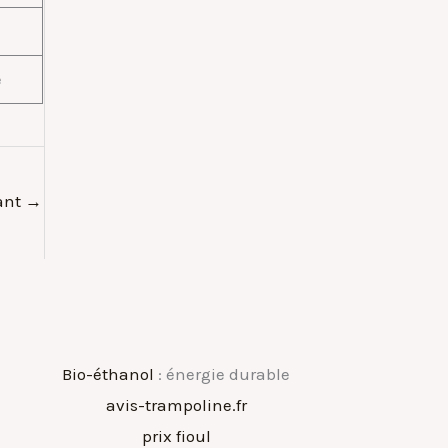
e
vant
→
Bio-éthanol
: énergie durable
avis-trampoline.fr
prix fioul