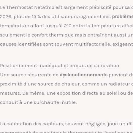
Le Thermostat Netatmo est largement plébiscité pour sa 
2026, plus de 15 % des utilisateurs signalent des
problème
température allant jusqu’à 2°C entre la température affic
seulement le confort thermique mais entraînent aussi u
causes identifiées sont souvent multifactorielle, exigean
Positionnement inadéquat et erreurs de calibration
Une source récurrente de
dysfonctionnements
provient d
proximité d’une source de chaleur, comme un radiateur o
mesures. De même, une exposition directe au soleil ou des
conduit à une surchauffe inutile.
La calibration des capteurs, souvent négligée, joue un rôle
recommandé de recalibrer le thermostat via l’application