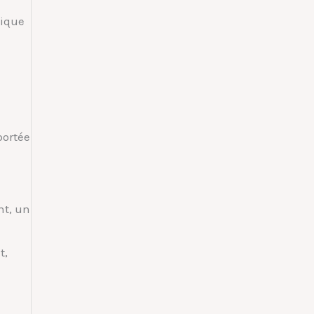
ique
portée
nt, un
t,