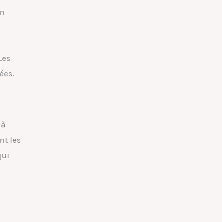
en
Les
ées.
 à
nt les
qui