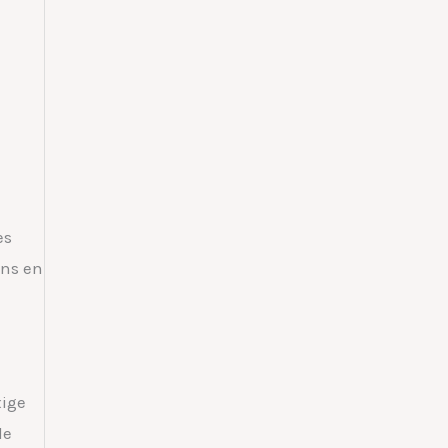
es
ons en
xige
de